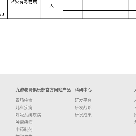
沾染有毒物质
人
23
九游老哥俱乐部官方网站产品
科研中心
胃肠疾病
研发平台
儿科疾病
研发战略
呼吸系统疾病
研发成果
肿瘤疾病
中药制剂