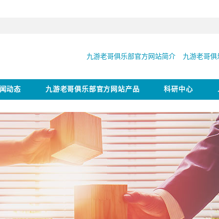
九游老哥俱乐部官方网站简介
九游老哥俱
闻动态
九游老哥俱乐部官方网站产品
科研中心