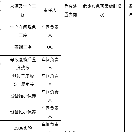
量
来源及生产工
危废处
危废应急预案编制情
/
责任人
序
置去向
况
）
生产车间脱色
车间负责
7
工序
人
蒸馏工序
QC
母液蒸馏后釜
车间负责
3
底残液
人
过滤工序滤
车间负责
芯、滤布等
人
车间负责
设备维护保养
人
车间负责
设备维护保养
人
车间负责
3906实验