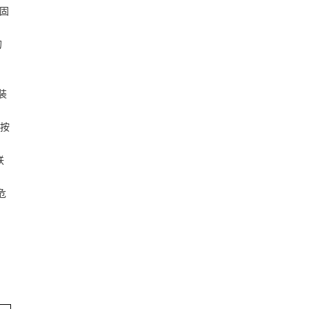
固
的
装
，按
联
危
:
: