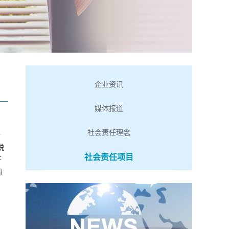
企业资讯
媒体报道
社会责任理念
开
税
社会责任项目
开
门