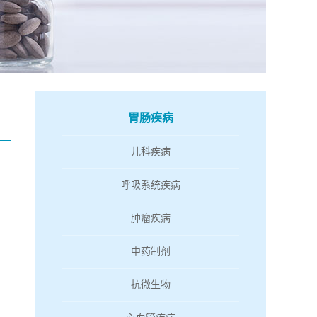
胃肠疾病
儿科疾病
呼吸系统疾病
肿瘤疾病
中药制剂
抗微生物