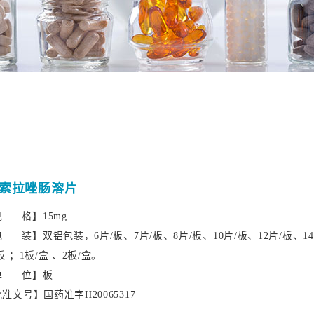
索拉唑肠溶片
规
格】15mg
包
装】双铝包装，6片/板、7片/板、8片/板、10片/板、12片/板、14
板 ；1板/盒 、2板/盒。
单
位】板
准文号】国药准字H20065317